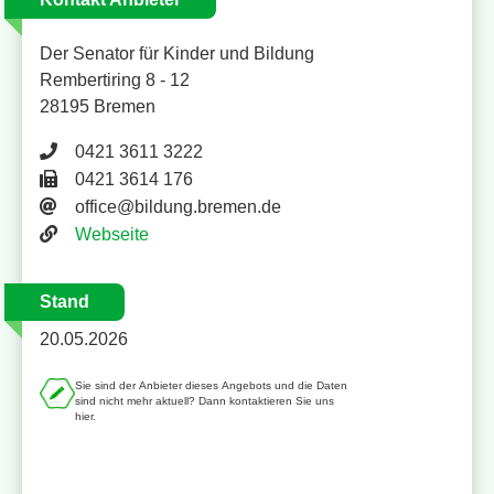
Der Senator für Kinder und Bildung
Rembertiring 8 - 12
28195 Bremen
Telefonnummer 0421 3611 3222
0421 3611 3222
Faxnummer 0421 3614 176
0421 3614 176
E-Mail-Adresse
office@bildung.bremen.de
Website
Webseite
Stand
20.05.2026
Sie sind der Anbieter dieses Angebots und die Daten
sind nicht mehr aktuell? Dann kontaktieren Sie uns
hier.