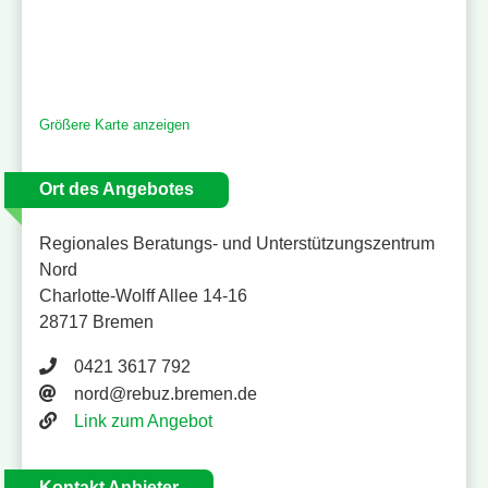
Größere Karte anzeigen
Ort des Angebotes
Regionales Beratungs- und Unterstützungszentrum
Nord
Charlotte-Wolff Allee 14-16
28717 Bremen
Telefonnummer 0421 3617 792
0421 3617 792
E-Mail Adresse
nord@rebuz.bremen.de
Website
Link zum Angebot
Kontakt Anbieter