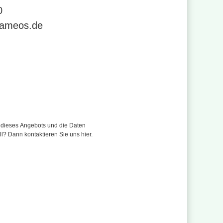
21 4289 130
0
se
.ameos.de
r dieses Angebots und die Daten
ll? Dann kontaktieren Sie uns hier.