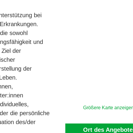
terstützung bei
 Erkrankungen.
die sowohl
tungsfähigkeit und
 Ziel der
ischer
stellung der
 Leben.
nnen,
ter:innen
dividuelles,
Größere Karte anzeige
er die persönliche
uation des/der
Ort des Angebote