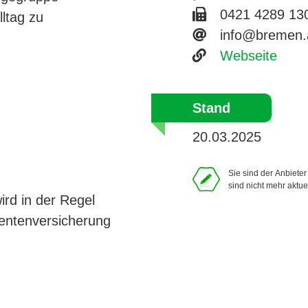
Faxnummer 04
0421 4289 13
ltag zu
E-Mail-Adres
info@bremen
Website
Webseite
Stand
20.03.2025
Sie sind der Anbiete
sind nicht mehr aktue
ird in der Regel
entenversicherung