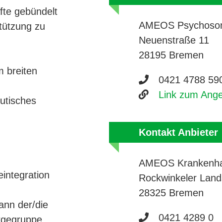
fte gebündelt
AMEOS Psychosom
tützung zu
Neuenstraße 11
28195 Bremen
m breiten
Telefonnumme
0421 4788 59
Website
Link zum Ang
utisches
Kontakt Anbieter
AMEOS Krankenha
eintegration
Rockwinkeler Land
28325 Bremen
ann der/die
Telefonnumme
0421 4289 0
orgegruppe