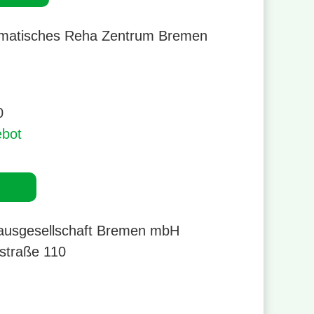
atisches Reha Zentrum Bremen
r 0421 4788 590
0
ebot
usgesellschaft Bremen mbH
straße 110
r 0421 4289 0