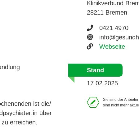
Klinikverbund Bre
28211 Bremen
Telefonnumme
0421 4970
E-Mail-Adres
info@gesundh
Website
Webseite
andlung
Stand
17.02.2025
Sie sind der Anbiete
chenenden ist die/
sind nicht mehr aktue
psychiater:in über
zu erreichen.