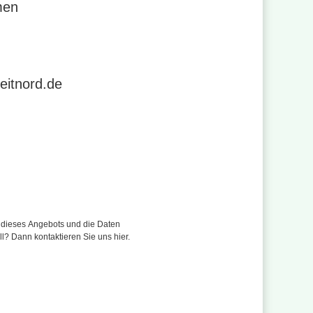
men
r 0421 4970
se
eitnord.de
r dieses Angebots und die Daten
ll? Dann kontaktieren Sie uns hier.