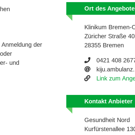
Ort des Angebote
chen
Klinikum Bremen-
Züricher Straße 40
ch Anmeldung der
28355 Bremen
 oder
Telefonnumme
0421 408 267
der- und
E-Mail Adres
kiju.ambulanz
Website
Link zum Ang
Kontakt Anbieter
Gesundheit Nord
Kurfürstenallee 13