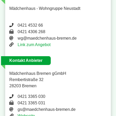
Mädchenhaus - Wohngruppe Neustadt
Telefonnummer 0421 4532 66
0421 4532 66
Faxnummer 0421 4306 268
0421 4306 268
E-Mail Adresse
wg@maedchenhaus-bremen.de
Website
Link zum Angebot
Kontakt Anbieter
Mädchenhaus Bremen gGmbH
Rembertistraße 32
28203 Bremen
Telefonnummer 0421 3365 030
0421 3365 030
Faxnummer 0421 3365 031
0421 3365 031
E-Mail-Adresse
gs@maedchenhaus-bremen.de
Website
Webseite