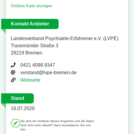
Größere Karte anzeigen
Kontakt Anbieter
Landesverband Psychiatrie-Erfahrener e.V. (LVPE)
Travemünder Straße 3
28219 Bremen
Telefonnummer 0421 4098 9347
0421 4098 9347
E-Mail-Adresse
vorstand@lvpe-bremen.de
Website
Webseite
Stand
16.07.2026
Sie sind der Anbieter dieses Angebots und die Daten
sind nicht mehr aktuell? Dann kontaktieren Sie uns
hier.