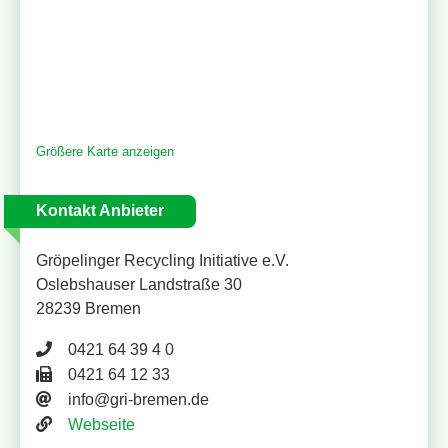
Größere Karte anzeigen
Kontakt Anbieter
Gröpelinger Recycling Initiative e.V.
Oslebshauser Landstraße 30
28239 Bremen
Telefonnummer 0421 64 39 4 0
0421 64 39 4 0
Faxnummer 0421 64 12 33
0421 64 12 33
E-Mail-Adresse
info@gri-bremen.de
Website
Webseite