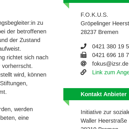
F.O.K.U.S.
sbegleiter:in zu
Gröpelinger Heers
ei der betroffenen
28237 Bremen
 und der Zustand
Telefonnumme
0421 380 19 
aufweist.
Faxnummer 04
0421 696 18 
g richtet sich nach
E-Mail Adres
fokus@izsr.de
 vorherrscht.
Website
Link zum Ang
stellt wird, können
Stiftungen,
mt.
Kontakt Anbieter
erden, werden
Initiative zur sozia
beten, eine
Waller Heerstraße