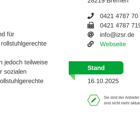
28219 Bremen
Telefonnumme
0421 4787 70
Faxnummer 04
0421 4787 71
nd für
E-Mail-Adres
info@izsr.de
 rollstuhlgerechte
Website
Webseite
 jedoch teilweise
Stand
r sozialen
rollstuhlgerechte
16.10.2025
Sie sind der Anbiete
sind nicht mehr aktue