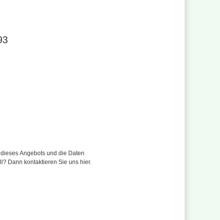
r 0421 4787 70
21 4787 7193
93
se
r dieses Angebots und die Daten
ll? Dann kontaktieren Sie uns hier.