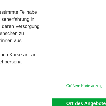
bestimmte Teilhabe
isenerfahrung in
d deren Versorgung
Menschen zu
:innen aus
auch Kurse an, an
chpersonal
Größere Karte anzeige
Ort des Angebote