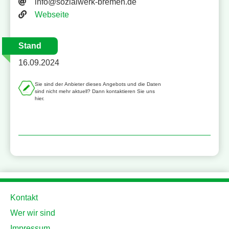
E-Mail-Adresse
info@sozialwerk-bremen.de
Website
Webseite
Stand
16.09.2024
Sie sind der Anbieter dieses Angebots und die Daten
sind nicht mehr aktuell? Dann kontaktieren Sie uns
hier.
Kontakt
Wer wir sind
Impressum