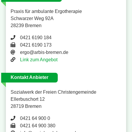
Praxis für ambulante Ergotherapie
Schwarzer Weg 92A
28239 Bremen
Telefonnummer 0421 6190 184
0421 6190 184
Faxnummer 0421 6190 173
0421 6190 173
E-Mail Adresse
ergo@arbis-bremen.de
Website
Link zum Angebot
Kontakt Anbieter
Sozialwerk der Freien Christengemeinde
Ellerbuschort 12
28719 Bremen
Telefonnummer 0421 64 900 0
0421 64 900 0
Faxnummer 0421 64 900 380
0421 64 900 380