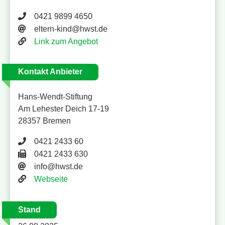
Telefonnummer 0421 9899 4650
0421 9899 4650
E-Mail Adresse
eltern-kind@hwst.de
Website
Link zum Angebot
Kontakt Anbieter
Hans-Wendt-Stiftung
Am Lehester Deich 17-19
28357 Bremen
Telefonnummer 0421 2433 60
0421 2433 60
Faxnummer 0421 2433 630
0421 2433 630
E-Mail-Adresse
info@hwst.de
Website
Webseite
Stand