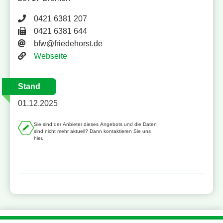
Telefonnummer 0421 6381 207
0421 6381 207
Faxnummer 0421 6381 644
0421 6381 644
E-Mail-Adresse
bfw@friedehorst.de
Website
Webseite
Stand
01.12.2025
Sie sind der Anbieter dieses Angebots und die Daten
sind nicht mehr aktuell? Dann kontaktieren Sie uns
hier.