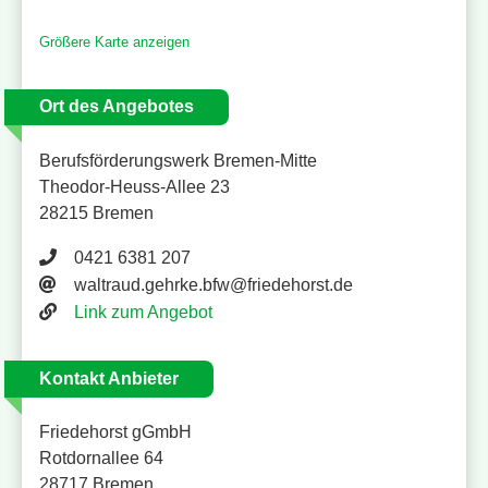
Größere Karte anzeigen
Ort des Angebotes
Berufsförderungswerk Bremen-Mitte
Theodor-Heuss-Allee 23
28215 Bremen
Telefonnummer 0421 6381 207
0421 6381 207
E-Mail Adresse
waltraud.gehrke.bfw@friedehorst.de
Website
Link zum Angebot
Kontakt Anbieter
Friedehorst gGmbH
Rotdornallee 64
28717 Bremen