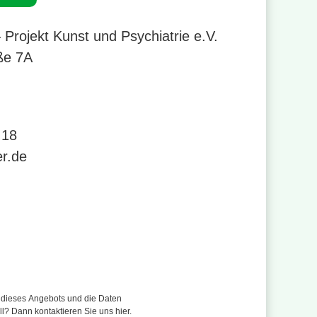
 Projekt Kunst und Psychiatrie e.V.
ße 7A
r 0421 395340
21 - 396 77 18
 18
se
r.de
r dieses Angebots und die Daten
ll? Dann kontaktieren Sie uns hier.