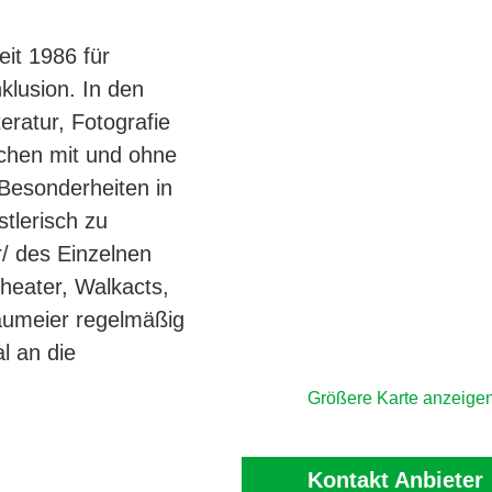
eit 1986 für
klusion. In den
eratur, Fotografie
chen mit und ohne
 Besonderheiten in
stlerisch zu
r/ des Einzelnen
heater, Walkacts,
aumeier regelmäßig
al an die
Größere Karte anzeige
Kontakt Anbieter