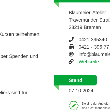
Blaumeier-Atelier –
Travemünder Stra
28219 Bremen
 Kursen teilnehmen,
Telefonnumme
0421 395340
Faxnummer 04
0421 - 396 77
E-Mail-Adres
info@blaumeie
h über Spenden und
Website
Webseite
Stand
07.10.2024
iers sind für
Sie sind der Anbiete
sind nicht mehr aktue