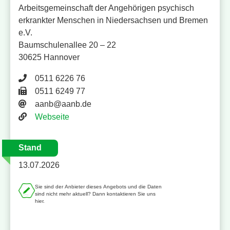
Arbeitsgemeinschaft der Angehörigen psychisch
erkrankter Menschen in Niedersachsen und Bremen
e.V.
Baumschulenallee 20 – 22
30625 Hannover
Telefonnummer 0511 6226 76
0511 6226 76
Faxnummer 0511 6249 77
0511 6249 77
E-Mail-Adresse
aanb@aanb.de
Website
Webseite
Stand
13.07.2026
Sie sind der Anbieter dieses Angebots und die Daten
sind nicht mehr aktuell? Dann kontaktieren Sie uns
hier.