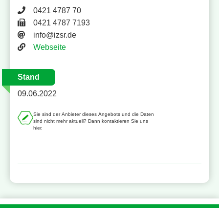
Telefonnummer 0421 4787 70
0421 4787 70
Faxnummer 0421 4787 7193
0421 4787 7193
E-Mail-Adresse
info@izsr.de
Website
Webseite
Stand
09.06.2022
Sie sind der Anbieter dieses Angebots und die Daten
sind nicht mehr aktuell? Dann kontaktieren Sie uns
hier.