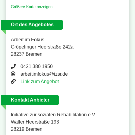
Größere Karte anzeigen
Ort des Angebotes
Arbeit im Fokus
Gröpelinger Heerstraße 242a
28237 Bremen
Telefonnummer 0421 380 1950
0421 380 1950
E-Mail Adresse
arbeitimfokus@izsr.de
Website
Link zum Angebot
Kontakt Anbieter
Initiative zur sozialen Rehabilitation e.V.
Waller Heerstraße 193
28219 Bremen