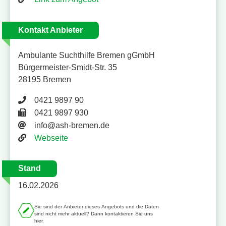
Kontakt Anbieter
Ambulante Suchthilfe Bremen gGmbH
Bürgermeister-Smidt-Str. 35
28195 Bremen
Telefonnummer 0421 9897 90
0421 9897 90
Faxnummer 0421 9897 930
0421 9897 930
E-Mail-Adresse
info@ash-bremen.de
Website
Webseite
Stand
16.02.2026
Sie sind der Anbieter dieses Angebots und die Daten
sind nicht mehr aktuell? Dann kontaktieren Sie uns
hier.