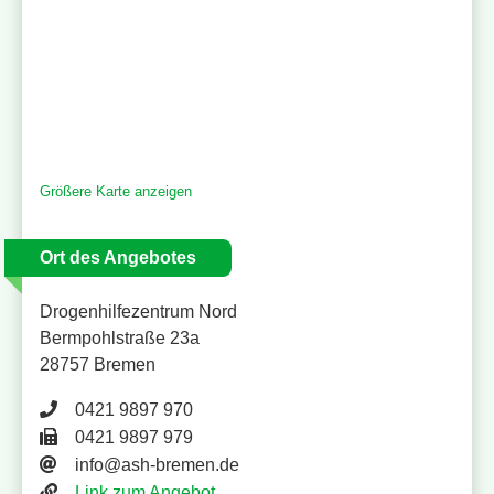
Größere Karte anzeigen
Ort des Angebotes
Drogenhilfezentrum Nord
Bermpohlstraße 23a
28757 Bremen
Telefonnummer 0421 9897 970
0421 9897 970
Faxnummer 0421 9897 979
0421 9897 979
E-Mail Adresse
info@ash-bremen.de
Website
Link zum Angebot